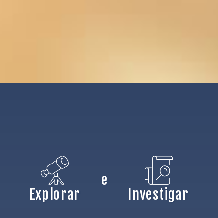
e
Explorar
Investigar