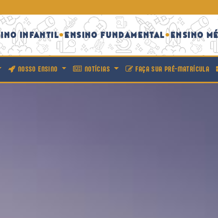
INO INFANTIL
ENSINO FUNDAMENTAL
ENSINO M
•
•
NOSSO ENSINO
NOTÍCIAS
FAÇA SUA PRÉ-MATRÍCULA