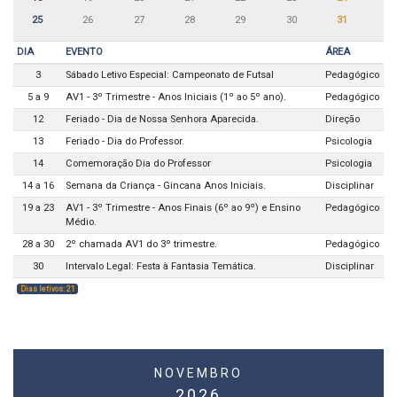
25
26
27
28
29
30
31
DIA
EVENTO
ÁREA
3
Sábado Letivo Especial: Campeonato de Futsal
Pedagógico
5 a 9
AV1 - 3º Trimestre - Anos Iniciais (1º ao 5º ano).
Pedagógico
12
Feriado - Dia de Nossa Senhora Aparecida.
Direção
13
Feriado - Dia do Professor.
Psicologia
14
Comemoração Dia do Professor
Psicologia
14 a 16
Semana da Criança - Gincana Anos Iniciais.
Disciplinar
19 a 23
AV1 - 3º Trimestre - Anos Finais (6º ao 9º) e Ensino
Pedagógico
Médio.
28 a 30
2º chamada AV1 do 3º trimestre.
Pedagógico
30
Intervalo Legal: Festa à Fantasia Temática.
Disciplinar
Dias letivos: 21
NOVEMBRO
2026