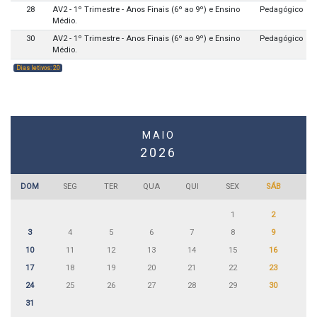
28
AV2 - 1º Trimestre - Anos Finais (6º ao 9º) e Ensino
Pedagógico
Médio.
30
AV2 - 1º Trimestre - Anos Finais (6º ao 9º) e Ensino
Pedagógico
Médio.
Dias letivos: 20
MAIO
2026
DOM
SEG
TER
QUA
QUI
SEX
SÁB
1
2
3
4
5
6
7
8
9
10
11
12
13
14
15
16
17
18
19
20
21
22
23
24
25
26
27
28
29
30
31