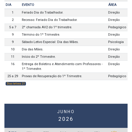
DIA
EVENTO
ÁREA
1
Feriado Dia do Trabalhador.
Direção
2
Recesso: Feriado Dia do Trabalhador.
Direção
5 a 7
2º chamada AV2 do 1º trimestre.
Pedagógico
9
Término do 1º Trimestre.
Direção
9
Sábado Letivo Especial: Dia das Mães.
Psicologia
10
Dia das Mães.
Direção
11
Início do 2º Trimestre.
Direção
16
Entrega de Boletins e Atendimento com Professores -
Direção
1º Trimestre.
25 a 29
Provas de Recuperação do 1º Trimestre.
Pedagógico
Dias letivos: 21
JUNHO
2026