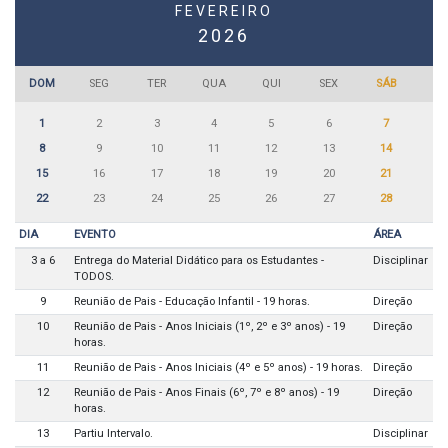
FEVEREIRO
2026
DOM
SEG
TER
QUA
QUI
SEX
SÁB
1
2
3
4
5
6
7
8
9
10
11
12
13
14
15
16
17
18
19
20
21
22
23
24
25
26
27
28
DIA
EVENTO
ÁREA
3 a 6
Entrega do Material Didático para os Estudantes -
Disciplinar
TODOS.
9
Reunião de Pais - Educação Infantil - 19 horas.
Direção
10
Reunião de Pais - Anos Iniciais (1º, 2º e 3º anos) - 19
Direção
horas.
11
Reunião de Pais - Anos Iniciais (4º e 5º anos) - 19 horas.
Direção
12
Reunião de Pais - Anos Finais (6º, 7º e 8º anos) - 19
Direção
horas.
13
Partiu Intervalo.
Disciplinar