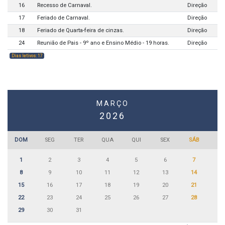
16
Recesso de Carnaval.
Direção
17
Feriado de Carnaval.
Direção
18
Feriado de Quarta-feira de cinzas.
Direção
24
Reunião de Pais - 9º ano e Ensino Médio - 19 horas.
Direção
Dias letivos: 17
MARÇO
2026
DOM
SEG
TER
QUA
QUI
SEX
SÁB
1
2
3
4
5
6
7
8
9
10
11
12
13
14
15
16
17
18
19
20
21
22
23
24
25
26
27
28
29
30
31