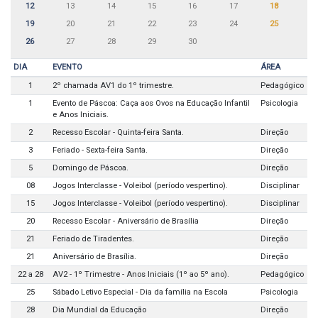
12
13
14
15
16
17
18
19
20
21
22
23
24
25
26
27
28
29
30
DIA
EVENTO
ÁREA
1
2º chamada AV1 do 1º trimestre.
Pedagógico
1
Evento de Páscoa: Caça aos Ovos na Educação Infantil
Psicologia
e Anos Iniciais.
2
Recesso Escolar - Quinta-feira Santa.
Direção
3
Feriado - Sexta-feira Santa.
Direção
5
Domingo de Páscoa.
Direção
08
Jogos Interclasse - Voleibol (período vespertino).
Disciplinar
15
Jogos Interclasse - Voleibol (período vespertino).
Disciplinar
20
Recesso Escolar - Aniversário de Brasília
Direção
21
Feriado de Tiradentes.
Direção
21
Aniversário de Brasília.
Direção
22 a 28
AV2 - 1º Trimestre - Anos Iniciais (1º ao 5º ano).
Pedagógico
25
Sábado Letivo Especial - Dia da família na Escola
Psicologia
28
Dia Mundial da Educação
Direção