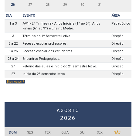
26
27
28
29
30
31
DIA
EVENTO
ÁREA
1 a 3
AV1 - 2º Trimestre - Anos Iniciais (1º ao 5º), Anos
Pedagógico
Finais (6º ao 9º) e Ensino Médio.
3
Término do 1º Semestre Letivo
Direção
6 a 22
Recesso escolar professores .
Direção
6 a 26
Recesso escolar dos estudantes.
Direção
23 a 24
Encontros Pedagógicos.
Direção
27
Retorno das aulas e início do 2º semestre letivo.
Direção
27
Início do 2º semestre letivo.
Direção
Dias letivos: 7
AGOSTO
2026
DOM
SEG
TER
QUA
QUI
SEX
SÁB