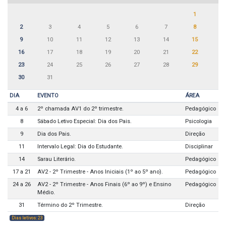
1
2
3
4
5
6
7
8
9
10
11
12
13
14
15
16
17
18
19
20
21
22
23
24
25
26
27
28
29
30
31
DIA
EVENTO
ÁREA
4 a 6
2º chamada AV1 do 2º trimestre.
Pedagógico
8
Sábado Letivo Especial: Dia dos Pais.
Psicologia
9
Dia dos Pais.
Direção
11
Intervalo Legal: Dia do Estudante.
Disciplinar
14
Sarau Literário.
Pedagógico
17 a 21
AV2 - 2º Trimestre - Anos Iniciais (1º ao 5º ano).
Pedagógico
24 a 26
AV2 - 2º Trimestre - Anos Finais (6º ao 9º) e Ensino
Pedagógico
Médio.
31
Término do 2º Trimestre.
Direção
Dias letivos: 23