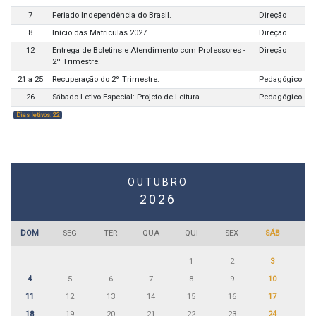
7
Feriado Independência do Brasil.
Direção
8
Início das Matrículas 2027.
Direção
12
Entrega de Boletins e Atendimento com Professores -
Direção
2º Trimestre.
21 a 25
Recuperação do 2º Trimestre.
Pedagógico
26
Sábado Letivo Especial: Projeto de Leitura.
Pedagógico
Dias letivos: 22
OUTUBRO
2026
DOM
SEG
TER
QUA
QUI
SEX
SÁB
1
2
3
4
5
6
7
8
9
10
11
12
13
14
15
16
17
18
19
20
21
22
23
24