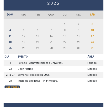
2026
DOM
SEG
TER
QUA
QUI
SEX
SÁB
1
2
3
4
5
6
7
8
9
10
11
12
13
14
15
16
17
18
19
20
21
22
23
24
25
26
27
28
29
30
31
DIA
EVENTO
ÁREA
1
Feriado - Confraternização Universal.
Feriado
23
Open House.
Direção
21 a 27
Semana Pedagógica 2026.
Direção
28
Início do ano letivo - 1º trimestre.
Direção
Dias letivos: 3