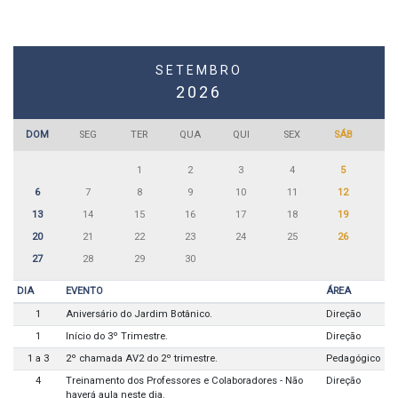
SETEMBRO
2026
DOM
SEG
TER
QUA
QUI
SEX
SÁB
1
2
3
4
5
6
7
8
9
10
11
12
13
14
15
16
17
18
19
20
21
22
23
24
25
26
27
28
29
30
DIA
EVENTO
ÁREA
1
Aniversário do Jardim Botânico.
Direção
1
Início do 3º Trimestre.
Direção
1 a 3
2º chamada AV2 do 2º trimestre.
Pedagógico
4
Treinamento dos Professores e Colaboradores - Não
Direção
haverá aula neste dia.