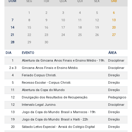
DOM
SEG
TER
QUA
QUI
SEX
SÁB
1
2
3
4
5
6
7
8
9
10
11
12
13
14
15
16
17
18
19
20
21
22
23
24
25
26
27
28
29
30
DIA
EVENTO
ÁREA
1
Abertura da Gincana Anos Finais e Ensino Médio - 19h.
Disciplinar
2 a 3
Gincana Anos Finais e Ensino Médio.
Disciplinar
4
Feriado Corpus Christi.
Direção
5
Recesso Escolar - Corpus Christi.
Direção
11
Abertura da Copa do Mundo
Direção
12
Divulgação dos Resultados de Recuperação.
Pedagógico
12
Intervalo Legal Junino.
Disciplinar
13
Jogo da Copa do Mundo: Brasil x Marrocos - 19h
Direção
19
Jogo da Copa do Mundo: Brasil x Haiti - 22h
Direção
20
Sábado Letivo Especial - Arraiá do Colégio Digital
Direção