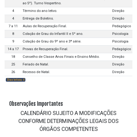
ao 5º). Turno Vespertino.
4
Término do ano letivo.
Direção
4
Entrega de Boletins.
Direção
7 a 11
Aulas de Recuperação Final.
Pedagógico
8
Colação de Grau do Infantil II e 5º ano.
Psicologia
9
Colação de Grau do 9º ano e 3ª série.
Psicologia
14 a 17
Provas de Recuperação Final.
Pedagógico
18
Conselho de Classe Anos Finais e Ensino Médio.
Direção
25
Feriado de Natal.
Direção
26
Recesso de Natal.
Direção
Dias letivos: 4
Observações Importantes
CALENDÁRIO SUJEITO A MODIFICAÇÕES
CONFORME DETERMINAÇÕES LEGAIS DOS
ÓRGÃOS COMPETENTES