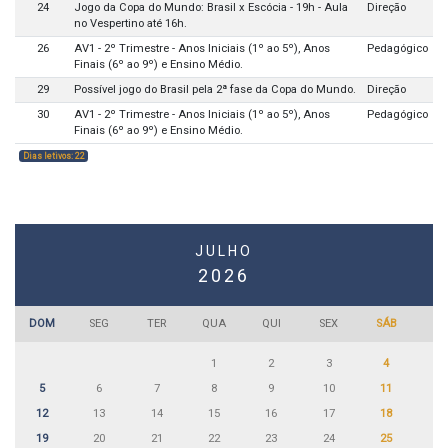
24
Jogo da Copa do Mundo: Brasil x Escócia - 19h - Aula
Direção
no Vespertino até 16h.
26
AV1 - 2º Trimestre - Anos Iniciais (1º ao 5º), Anos
Pedagógico
Finais (6º ao 9º) e Ensino Médio.
29
Possível jogo do Brasil pela 2ª fase da Copa do Mundo.
Direção
30
AV1 - 2º Trimestre - Anos Iniciais (1º ao 5º), Anos
Pedagógico
Finais (6º ao 9º) e Ensino Médio.
Dias letivos: 22
JULHO
2026
DOM
SEG
TER
QUA
QUI
SEX
SÁB
1
2
3
4
5
6
7
8
9
10
11
12
13
14
15
16
17
18
19
20
21
22
23
24
25