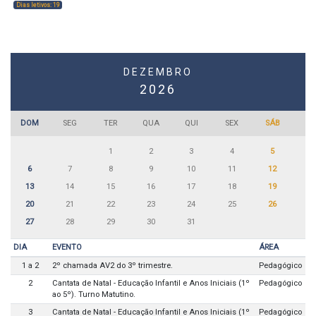
Dias letivos: 19
DEZEMBRO
2026
DOM
SEG
TER
QUA
QUI
SEX
SÁB
1
2
3
4
5
6
7
8
9
10
11
12
13
14
15
16
17
18
19
20
21
22
23
24
25
26
27
28
29
30
31
DIA
EVENTO
ÁREA
1 a 2
2º chamada AV2 do 3º trimestre.
Pedagógico
2
Cantata de Natal - Educação Infantil e Anos Iniciais (1º
Pedagógico
ao 5º). Turno Matutino.
3
Cantata de Natal - Educação Infantil e Anos Iniciais (1º
Pedagógico