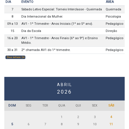
DIA
EVENTO
ÁREA
7
Sábado Letivo Especial: Torneio Interclasse - Queimada
Queimada
8
Dia Internacional da Mulher.
Psicologia
09 a 13
AV1 - 1º Trimestre - Anos Iniciais (1º ao 5º ano).
Pedagógico
15
Dia da Escola
Direção
16 a 20
AV1 - 1º Trimestre - Anos Finais (6º ao 9º) e Ensino
Pedagógico
Médio.
30 a 31
2º chamada AV1 do 1º trimestre.
Pedagógico
Dias letivos: 24
ABRIL
2026
DOM
SEG
TER
QUA
QUI
SEX
SÁB
1
2
3
4
5
6
7
8
9
10
11