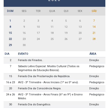
DOM
SEG
TER
QUA
QUI
SEX
SÁB
1
2
3
4
5
6
7
8
9
10
11
12
13
14
15
16
17
18
19
20
21
22
23
24
25
26
27
28
29
30
DIA
EVENTO
ÁREA
2
Feriado de Finados..
Direção
7
Sábado Letivo Especial: Mostra Cultural (Todos os
Pedagógico
Segmentos da Educação Básica).
15
Feriado Dia da Proclamação da República.
Direção
16 a 23
AV2 - 3º Trimestre - Anos Iniciais (1º ao 5º ano).
Pedagógico
20
Feriado Dia da Consciência Negra.
Direção
24 a 26
AV2 - 3º Trimestre - Anos Finais (6º ao 9º) e Ensino
Pedagógico
Médio.
30
Feriado Dia do Evangélico.
Direção