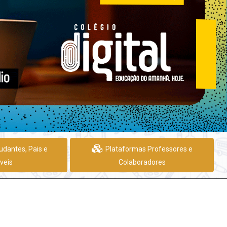
udantes, Pais e
Plataformas Professores e
veis
Colaboradores